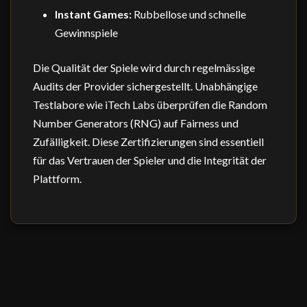
Instant Games:
Rubbellose und schnelle
Gewinnspiele
Die Qualität der Spiele wird durch regelmässige
Audits der Provider sichergestellt. Unabhängige
Testlabore wie iTech Labs überprüfen die Random
Number Generators (RNG) auf Fairness und
Zufälligkeit. Diese Zertifizierungen sind essentiell
für das Vertrauen der Spieler und die Integrität der
Plattform.