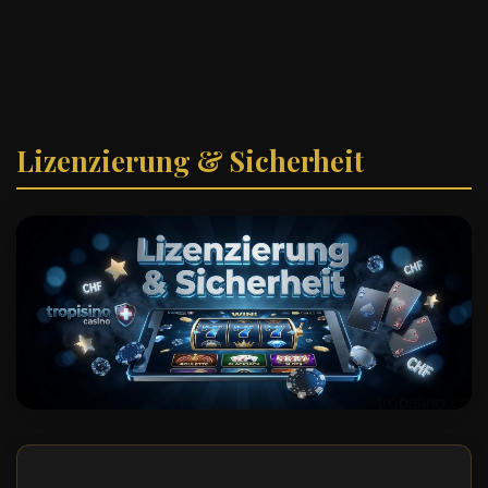
Lizenzierung & Sicherheit