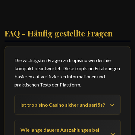
FAQ - Häufig gestellte Fragen
Die wichtigsten Fragen zu tropisino werden hier
kompakt beantwortet. Diese tropisino Erfahrungen
basieren auf verifizierten Informationen und
praktischen Tests der Plattform.
Ist tropisino Casino sicher und seriös?
tropisino operiert mit einer offiziellen
Curacao-Lizenz und verwendet 256-Bit SSL-
Wie lange dauern Auszahlungen bei
Verschlüsselung für alle Datenübertragungen.