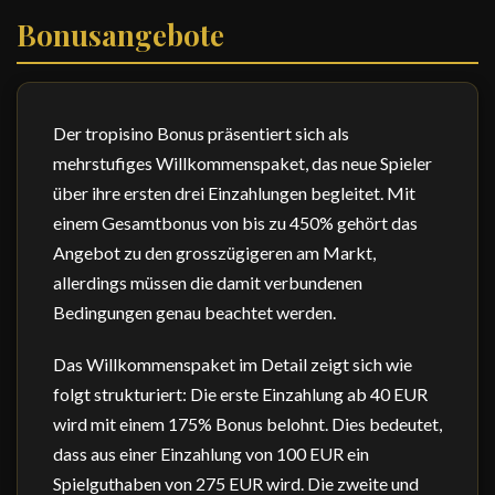
Bonusangebote
Der tropisino Bonus präsentiert sich als
mehrstufiges Willkommenspaket, das neue Spieler
über ihre ersten drei Einzahlungen begleitet. Mit
einem Gesamtbonus von bis zu 450% gehört das
Angebot zu den grosszügigeren am Markt,
allerdings müssen die damit verbundenen
Bedingungen genau beachtet werden.
Das Willkommenspaket im Detail zeigt sich wie
folgt strukturiert: Die erste Einzahlung ab 40 EUR
wird mit einem 175% Bonus belohnt. Dies bedeutet,
dass aus einer Einzahlung von 100 EUR ein
Spielguthaben von 275 EUR wird. Die zweite und