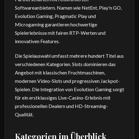
Softwareanbietern. Namen wie NetEnt, Play'n GO,
Evolution Gaming, Pragmatic Play und
Microgaming garantieren hochwertige
Spielerlebnisse mit fairen RTP-Werten und
innovativen Features.
Die Spielauswahl umfasst mehrere hundert Titel aus
verschiedenen Kategorien. Slots dominieren das
Angebot mit klassischen Fruchtmaschinen,
modernen Video-Slots und progressiven Jackpot-
Spielen. Die Integration von Evolution Gaming sorgt
für ein erstklassiges Live-Casino-Erlebnis mit
professionellen Dealern und HD-Streaming-
Qualität.
Kategorien im Überblick