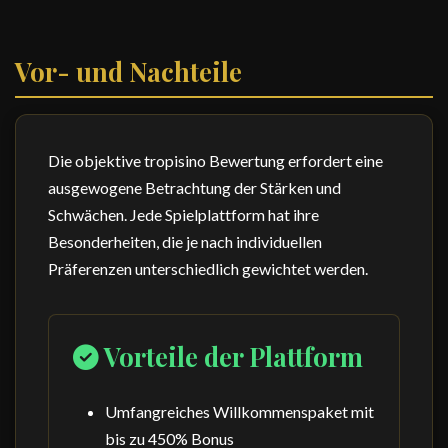
Vor- und Nachteile
Die objektive tropisino Bewertung erfordert eine
ausgewogene Betrachtung der Stärken und
Schwächen. Jede Spielplattform hat ihre
Besonderheiten, die je nach individuellen
Präferenzen unterschiedlich gewichtet werden.
Vorteile der Plattform
Umfangreiches Willkommenspaket mit
bis zu 450% Bonus