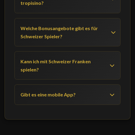
tropisino?
Der Betreiber Cerberlot N.V. ist seit 2026 am
Markt aktiv. Die Plattform erfüllt
Die Auszahlungsdauer variiert je nach
grundlegende Sicherheitsstandards, auch
Methode: Kryptowährungen werden
Welche Bonusangebote gibt es für
wenn eine europäische Lizenz zusätzliche
innerhalb von 0-24 Stunden bearbeitet, E-
Schweizer Spieler?
Sicherheit bieten würde.
Wallets benötigen 24-48 Stunden, und
Banküberweisungen können 3-5 Werktage in
Neue Spieler erhalten ein Willkommenspaket
Anspruch nehmen. Zusätzlich ist eine
von bis zu 450% über die ersten drei
Kann ich mit Schweizer Franken
Pending-Zeit von bis zu 48 Stunden möglich.
Einzahlungen. Die erste Einzahlung ab 40 EUR
spielen?
wird mit 175% belohnt. Die
Umsatzbedingung beträgt 40x den
tropisino akzeptiert EUR, GBP und USD als
Bonusbetrag und muss innerhalb von 30
Hauptwährungen. Schweizer Franken werden
Gibt es eine mobile App?
Tagen erfüllt werden.
nicht direkt unterstützt, aber Einzahlungen
können automatisch konvertiert werden.
Eine dedizierte App existiert nicht, aber die
Alternativ bieten sich Kryptowährungen für
Webseite ist vollständig für mobile Geräte
währungsunabhängige Transaktionen an.
optimiert. Alle Funktionen und Spiele sind
über den mobilen Browser auf Smartphones